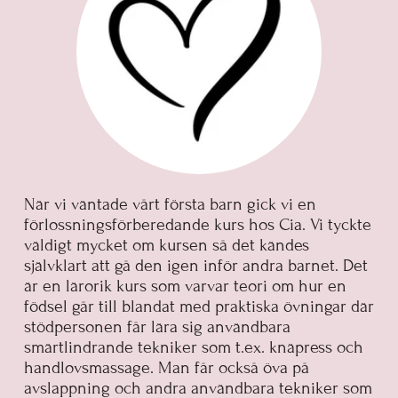
När vi väntade vårt första barn gick vi en
förlossningsförberedande kurs hos Cia. Vi tyckte
väldigt mycket om kursen så det kändes
självklart att gå den igen inför andra barnet. Det
är en lärorik kurs som varvar teori om hur en
födsel går till blandat med praktiska övningar där
stödpersonen får lära sig användbara
smärtlindrande tekniker som t.ex. knäpress och
handlovsmassage. Man får också öva på
avslappning och andra användbara tekniker som